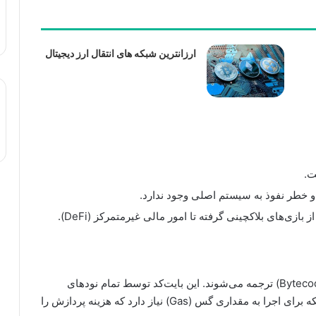
ارزانترین شبکه های انتقال ارز دیجیتال
ت.
 و خطر نفوذ به سیستم اصلی وجود ندارد.
ازی‌های بلاکچینی گرفته تا امور مالی غیرمتمرکز (DeFi).
در EVM، قراردادهای هوشمند ابتدا به زبان بایت‌کد (Bytecode) ترجمه می‌شوند. این بایت‌کد توسط تمام نودهای
شبکه اتریوم خوانده و اجرا می‌شود. هر تراکنش در شبکه برای اجرا به مقداری گس (Gas) نیاز دارد که هزینه پردازش را