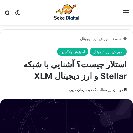
منو
تغییر پو
جس
خانه
>
آموزش ارز دیجیتال
آموزش ارز دیجیتال
آموزش بلاکچین
استلار چیست؟ آشنایی با شبکه
Stellar و ارز دیجیتال XLM
خواندن این مطلب 2 دقیقه زمان میبرد