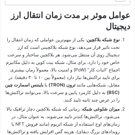
عوامل موثر بر مدت زمان انتقال ارز
دیجیتال
نوع شبکه بلاکچین
: یکی از مهم‌ترین عواملی که زمان انتقال را
تحت تاثیر قرار می‌دهد، نوع شبکه بلاکچینی است که ارز
دیجیتال روی آن منتقل می‌شود. هر بلاکچین ساختار و سرعت
خاص خود را دارد. برای مثال، شبکه بیت کوین به دلیل مکانیزم
اجماع “اثبات کار” (PoW) و امنیت بالا، معمولاً زمان بیشتری
برای تایید تراکنش‌ها نیاز دارد (معمولاً بین ۱۰ تا ۳۰ دقیقه). در
مقابل، شبکه‌هایی مانند
ترون (TRON)
یا
بایننس اسمارت چین
(BSC)
به دلیل کارمزد پایین و سرعت بالا، می‌توانند تراکنش‌ها
را در عرض چند ثانیه تایید کنند.
میزان شلوغی شبکه
: زمانی که شبکه بلاکچین دچار ترافیک بالا
می‌شود، تراکنش‌ها کندتر تایید می‌شوند. به عنوان مثال، در
زمان‌های اوج استفاده از شبکه اتریوم (مانند فروش NFT یا
رویدادهای بزرگ دیفای)، هزینه گس افزایش یافته و تراکنش‌ها